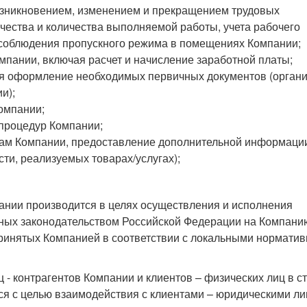
возникновением, изменением и прекращением трудовых
чества и количества выполняемой работы, учета рабочего
 соблюдения пропускного режима в помещениях Компании;
мпании, включая расчет и начисление заработной платы;
чая оформление необходимых первичных документов (орган
и);
омпании;
 процедур Компании;
кам Компании, предоставление дополнительной информаци
ти, реализуемых товарах/услугах);
ании производится в целях осуществления и исполнения
ных законодательством Российской Федерации на Компанию
принятых Компанией в соответствии с локальными нормати
- контрагентов Компании и клиентов – физических лиц в с
я с целью взаимодействия с клиентами – юридическими л