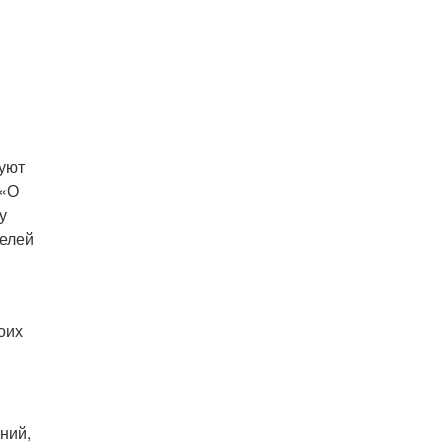
буют
 «О
у
целей
оих
ний,