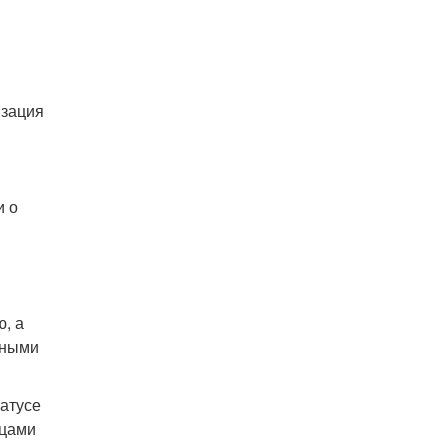
изация
и о
, а
вными
татусе
ицами