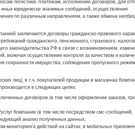
сам логистики, платежам, исполнению договоров, для от
и иных юридически значимых сообщений, осуществления
учения по различным направлениям, а также обмена необх
панией заключаются договоры гражданско-правового харак
ребований гражданского, пенсионного, страхового, налого
его законодательства РФ в связи с возникновением, измен
й, включая осуществление контроля за качеством и колич
ия сохранности имущества, соблюдения пропускного режим
ких лиц), в т.ч. покупателей продукции в магазинах Компа
производится в следующих целях:
ключенных договоров (в том числе оформление заказов, пр
/услуг Компании (в том числе посредством смс-сообщений,
следующий анализ полученных данных;
вом мониторинга действий на сайтах, в мобильных приложен