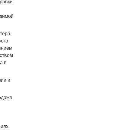
правки
одимой
тера,
вого
ением
еством
а в
нии и
одажа
иях,