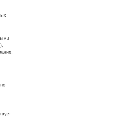
ных
ными
),
вание,
нно
твует