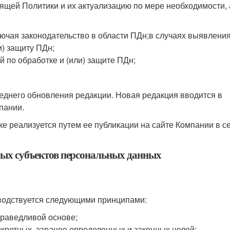
щей Политики и их актуализацию по мере необходимости, 
ючая законодательство в области ПДн;в случаях выявлени
и) защиту ПДн;
 по обработке и (или) защите ПДн;
еднего обновления редакции. Новая редакция вводится в
пании.
е реализуется путем ее публикации на сайте Компании в с
ых субъектов персональных данных
водствуется следующими принципами:
праведливой основе;
кретных, заранее определенных и законных целей;