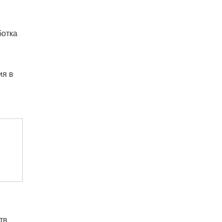
ботка
ия в
тв